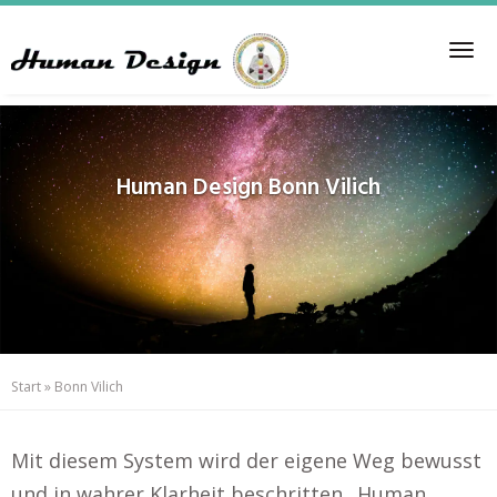
Skip
to
Tog
main
nav
content
Human Design
Bonn Vilich
Start
»
Bonn Vilich
Mit diesem System wird der eigene Weg bewusst
und in wahrer Klarheit beschritten.. Human