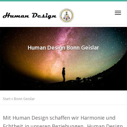
Skip
to
Tog
main
nav
content
Human Design
Bonn Geislar
Start
»
Bonn Geislar
Mit Human Design schaffen wir Harmonie und
Echtheit in unseren Beziehungen.. Human Design