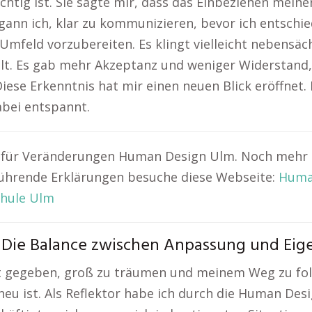
chtig ist. Sie sagte mir, dass das Einbeziehen mei
gann ich, klar zu kommunizieren, bevor ich entschie
mfeld vorzubereiten. Es klingt vielleicht nebensäch
t. Es gab mehr Akzeptanz und weniger Widerstand, 
Diese Erkenntnis hat mir einen neuen Blick eröffnet.
abei entspannt.
für Veränderungen Human Design Ulm. Noch mehr e
ührende Erklärungen besuche diese Webseite:
Huma
hule Ulm
: Die Balance zwischen Anpassung und Eig
cht gegeben, groß zu träumen und meinem Weg zu f
z neu ist. Als Reflektor habe ich durch die Human D