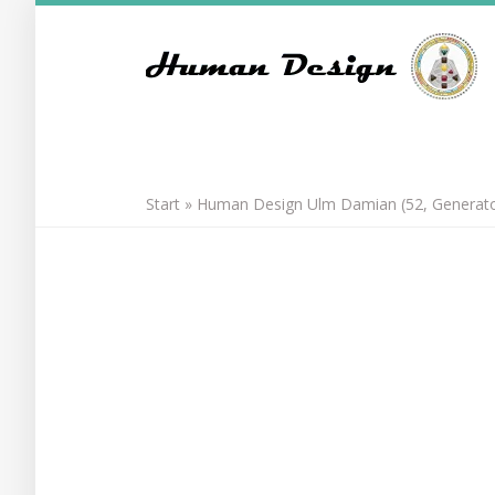
Skip
to
main
content
Start
»
Human Design Ulm Damian (52, Generator)