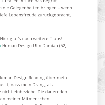
u fällen. Als ich das begriff,
en die Gelegenheiten bringen – wenn
 tiefe Lebensfreude zurückgebracht,
ier gibt’s noch weitere Tipps!
m
Human Design Ulm Damian (52,
s Human Design Reading über mein
usst, dass mein Drang, als
e nicht einbeziehe. Die dauernden
iehen meiner Mitmenschen