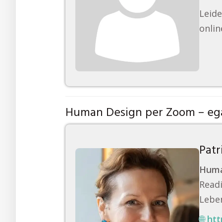
Leide
onlin
Human Design per Zoom – ega
Patr
Huma
Readi
Leben
🌐
htt