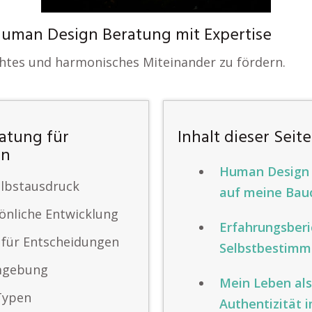
uman Design Beratung mit Expertise
chtes und harmonisches Miteinander zu fördern.
atung für
Inhalt dieser Seite
en
Human Design G
elbstausdruck
auf meine Bau
nliche Entwicklung
Erfahrungsberi
für Entscheidungen
Selbstbestimmt
Umgebung
Mein Leben als
Typen
Authentizität