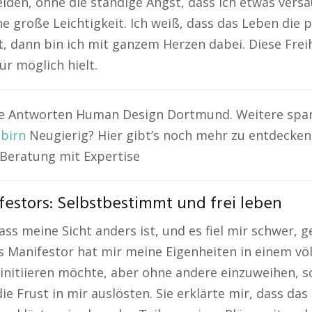
den, ohne die ständige Angst, dass ich etwas versäu
e große Leichtigkeit. Ich weiß, dass das Leben die 
, dann bin ich mit ganzem Herzen dabei. Diese Frei
ür möglich hielt.
e Antworten Human Design Dortmund. Weitere span
nbirn
Neugierig? Hier gibt’s noch mehr zu entdecken
eratung mit Expertise
festors: Selbstbestimmt und frei leben
ass meine Sicht anders ist, und es fiel mir schwer, 
 Manifestor hat mir meine Eigenheiten in einem völ
g initiieren möchte, aber ohne andere einzuweihen, 
die Frust in mir auslösten. Sie erklärte mir, dass da