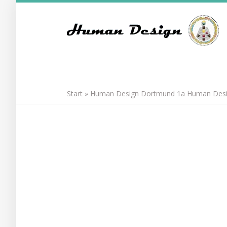
Skip
to
main
content
Start
»
Human Design Dortmund 1a Human Desig