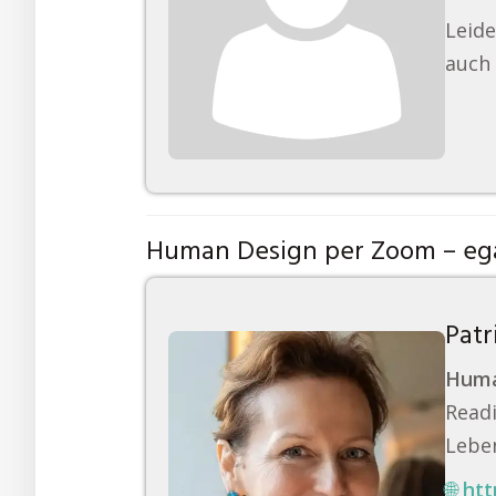
Leide
auch 
Human Design per Zoom – ega
Patr
Huma
Readi
Leben
🌐
htt