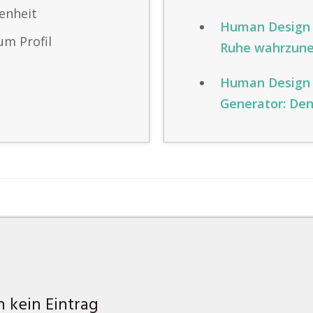
fenheit
Human Design P
um Profil
Ruhe wahrzun
Human Design 
Generator: De
 kein Eintrag