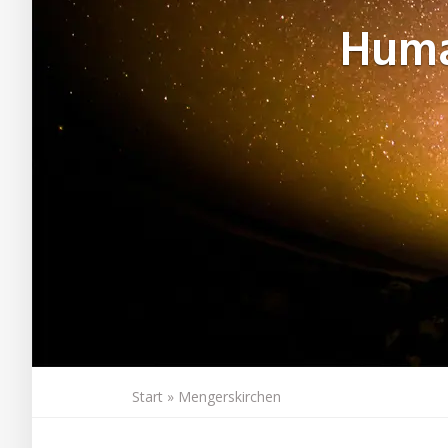
Huma
Start
»
Mengerskirchen