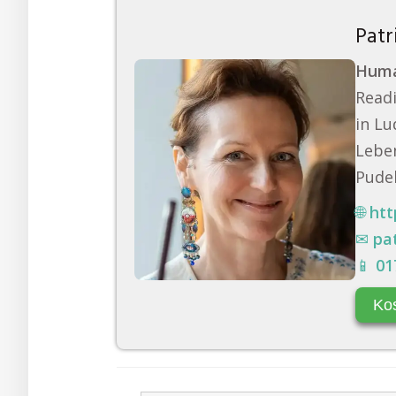
Patr
Huma
Readi
in Lu
Leben
Pudel
🌐
htt
✉
pa
📱
01
Ko