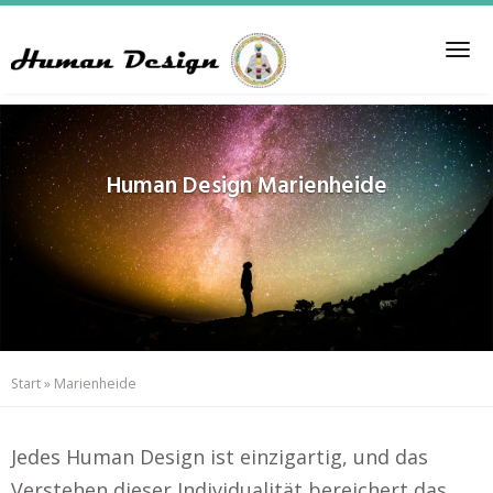
Skip
to
Tog
main
nav
content
Human Design
Marienheide
Start
»
Marienheide
Jedes Human Design ist einzigartig, und das
Verstehen dieser Individualität bereichert das