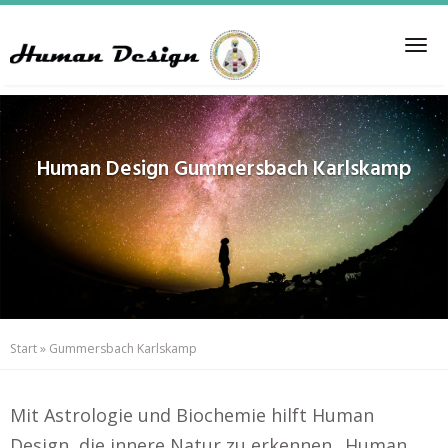
Skip
to
Tog
main
nav
content
Human Design
Gummersbach Karlskamp
Start
»
Gummersbach Karlskamp
Mit Astrologie und Biochemie hilft Human
Design, die innere Natur zu erkennen.. Human