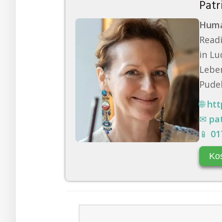
Patr
Huma
Readi
in Lu
Leben
Pudel
🌐
htt
✉
pa
📱
01
Ko