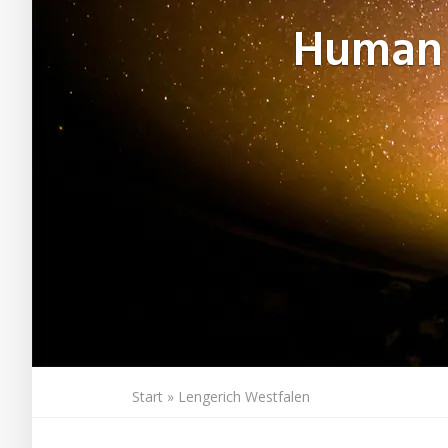
Human
Start
»
Lengerich Westfalen