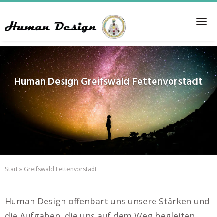
Skip
to
Tog
main
nav
content
Human Design
Greifswald Fettenvorstadt
Start
»
Greifswald Fettenvorstadt
Human Design offenbart uns unsere Stärken und
die Aufgaben, die uns auf dem Weg begleiten..