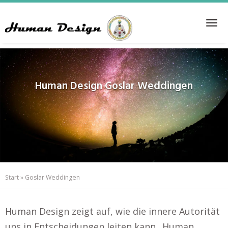
Skip
to
Tog
main
nav
content
Human Design
Goslar Weddingen
Start
»
Goslar Weddingen
Human Design zeigt auf, wie die innere Autorität
uns in Entscheidungen leiten kann.. Human