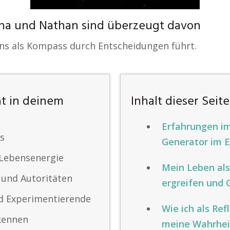
na und Nathan sind überzeugt davon
 uns als Kompass durch Entscheidungen führt.
ät in deinem
Inhalt dieser Seite
Erfahrungen i
ls
Generator im E
 Lebensenergie
Mein Leben als
n und Autoritäten
ergreifen und 
nd Experimentierende
Wie ich als Re
rkennen
meine Wahrhei