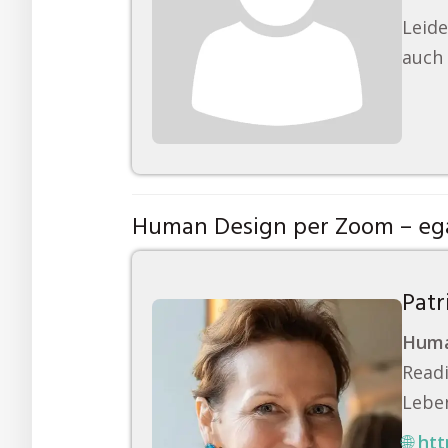
Leide
auch 
Human Design per Zoom – ega
Patr
Huma
Readi
Leben
🌐
htt