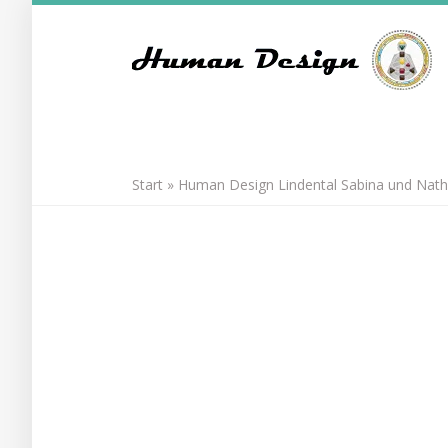
Skip
to
main
content
Start
»
Human Design Lindental Sabina und Nath