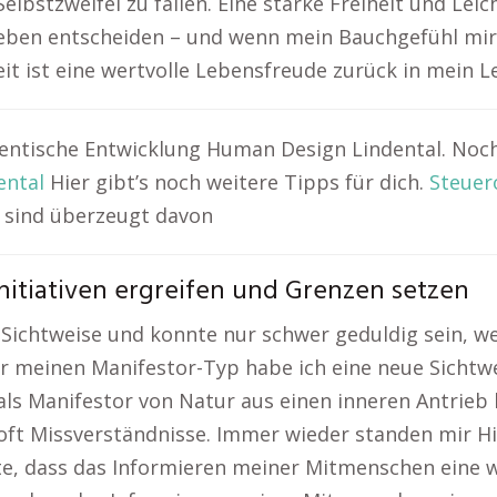
bstzweifel zu fällen. Eine starke Freiheit und Leich
 Leben entscheiden – und wenn mein Bauchgefühl mir 
eit ist eine wertvolle Lebensfreude zurück in mein
hentische Entwicklung Human Design Lindental. Noch
ental
Hier gibt’s noch weitere Tipps für dich.
Steuer
 sind überzeugt davon
nitiativen ergreifen und Grenzen setzen
er Sichtweise und konnte nur schwer geduldig sein, 
 meinen Manifestor-Typ habe ich eine neue Sichtw
 als Manifestor von Natur aus einen inneren Antrieb 
 oft Missverständnisse. Immer wieder standen mir 
rte, dass das Informieren meiner Mitmenschen eine w