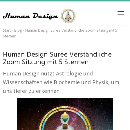
Skip
to
Tog
main
nav
content
Start
»
Blog
»
Human Design Suree Verständliche Zoom Sitzung mit 5
Sternen
Human Design Suree Verständliche
Zoom Sitzung mit 5 Sternen
Human Design nutzt Astrologie und
Wissenschaften wie Biochemie und Physik, um
uns tiefer zu erkennen.