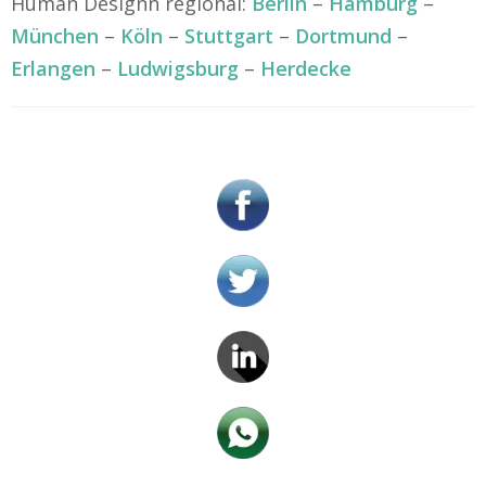
Human Designn regional:
Berlin
–
Hamburg
–
München
–
Köln
–
Stuttgart
–
Dortmund
–
Erlangen
–
Ludwigsburg
–
Herdecke