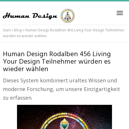
Skip
to
Tog
main
nav
content
Start
»
Blog
»
Human Design Rodalben 456 Living Your Design Teilnehmer
würden es wieder wählen
Human Design Rodalben 456 Living
Your Design Teilnehmer würden es
wieder wählen
Dieses System kombiniert uraltes Wissen und
moderne Forschung, um unsere Einzigartigkeit
zu erfassen.