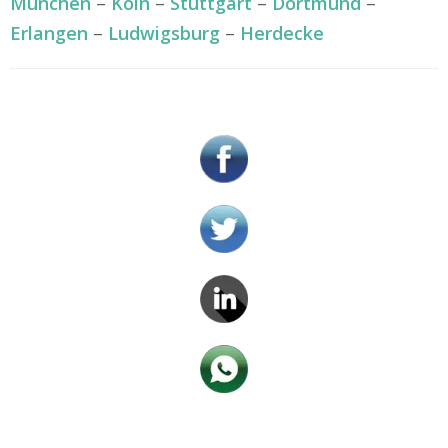
München
–
Köln
–
Stuttgart
–
Dortmund
–
Erlangen
–
Ludwigsburg
–
Herdecke