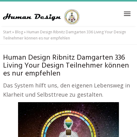
Skip
to
Tog
main
nav
content
Start
»
Blog
»
Human Design Ribnitz Damgarten 336 Living Your Design
Teilnehmer können es nur empfehlen
Human Design Ribnitz Damgarten 336
Living Your Design Teilnehmer können
es nur empfehlen
Das System hilft uns, den eigenen Lebensweg in
Klarheit und Selbsttreue zu gestalten.