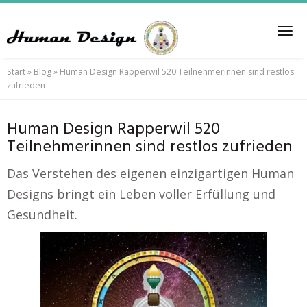
Skip
to
Tog
main
nav
content
Start
»
Blog
»
Human Design Rapperwil 520 Teilnehmerinnen sind restlos
zufrieden
Human Design Rapperwil 520
Teilnehmerinnen sind restlos zufrieden
Das Verstehen des eigenen einzigartigen Human
Designs bringt ein Leben voller Erfüllung und
Gesundheit.