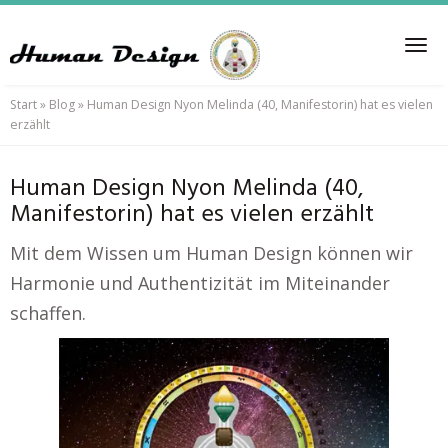
Skip
to
Tog
main
nav
content
Start
»
Blog
»
Human Design Nyon Melinda (40, Manifestorin) hat es vielen
erzählt
Human Design Nyon Melinda (40,
Manifestorin) hat es vielen erzählt
Mit dem Wissen um Human Design können wir
Harmonie und Authentizität im Miteinander
schaffen.