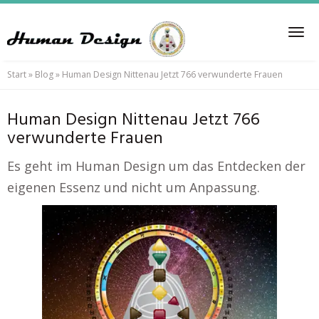
Skip
to
Tog
main
nav
content
Start
»
Blog
»
Human Design Nittenau Jetzt 766 verwunderte Frauen
Human Design Nittenau Jetzt 766
verwunderte Frauen
Es geht im Human Design um das Entdecken der
eigenen Essenz und nicht um Anpassung.