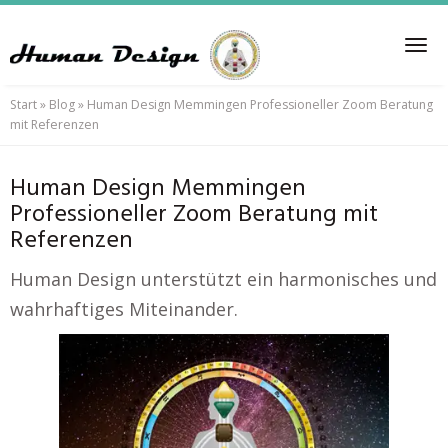
Skip
to
Tog
main
nav
content
Start
»
Blog
»
Human Design Memmingen Professioneller Zoom Beratung
mit Referenzen
Human Design Memmingen
Professioneller Zoom Beratung mit
Referenzen
Human Design unterstützt ein harmonisches und
wahrhaftiges Miteinander.