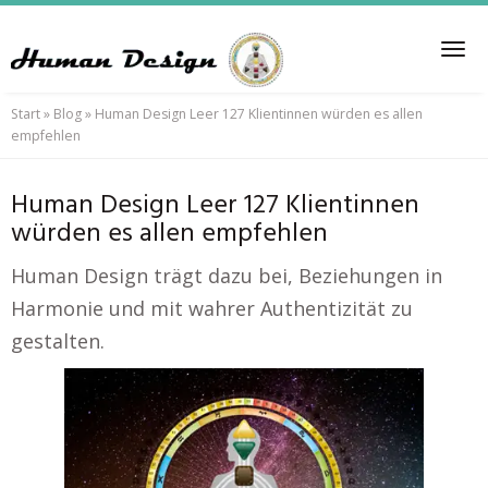
Skip
to
Tog
main
nav
content
Start
»
Blog
»
Human Design Leer 127 Klientinnen würden es allen
empfehlen
Human Design Leer 127 Klientinnen
würden es allen empfehlen
Human Design trägt dazu bei, Beziehungen in
Harmonie und mit wahrer Authentizität zu
gestalten.