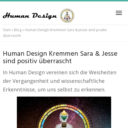
Skip
to
Tog
main
nav
content
Start
»
Blog
»
Human Design Kremmen Sara & Jesse sind positiv
überrascht
Human Design Kremmen Sara & Jesse
sind positiv überrascht
In Human Design vereinen sich die Weisheiten
der Vergangenheit und wissenschaftliche
Erkenntnisse, um uns selbst zu erkennen.