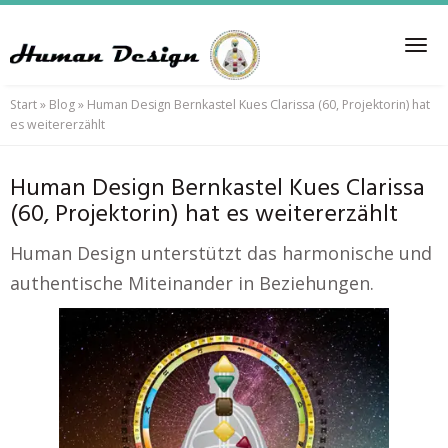
Skip
to
Tog
main
nav
content
Start
»
Blog
»
Human Design Bernkastel Kues Clarissa (60, Projektorin) hat
es weitererzählt
Human Design Bernkastel Kues Clarissa
(60, Projektorin) hat es weitererzählt
Human Design unterstützt das harmonische und
authentische Miteinander in Beziehungen.