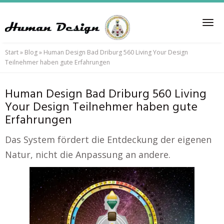
Skip
to
Tog
main
nav
content
Start
»
Blog
»
Human Design Bad Driburg 560 Living Your Design
Teilnehmer haben gute Erfahrungen
Human Design Bad Driburg 560 Living
Your Design Teilnehmer haben gute
Erfahrungen
Das System fördert die Entdeckung der eigenen
Natur, nicht die Anpassung an andere.