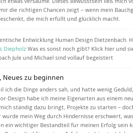
ich etwas versäume. Dieses Bewusstsein ließ mich vol
mir die richtigen Chancen zeigt – wenn mein Bauchgef
eschenkt, die mich erfüllt und glücklich macht.
hentische Entwicklung Human Design Dietzenbach. Hi
rs Diepholz
Was es sonst noch gibt? Klick hier und si
ch Jule und Michael sind vollauf begeistert
e, Neues zu beginnen
il ich die Dinge anders sah, und hatte wenig Geduld
or-Design habe ich meine Eigenarten aus einem neue
 mich ständig dazu bringt, Projekte zu starten – do
r wurde mein Weg durch Hindernisse erschwert, was 
n ein wichtiger Bestandteil für meinen Erfolg sein k