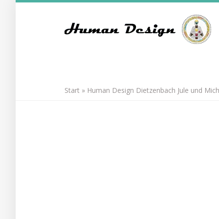
Skip
to
main
content
Start
»
Human Design Dietzenbach Jule und Michae