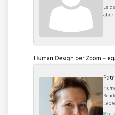
Leide
aber 
Human Design per Zoom – ega
Patr
Huma
Readi
Leben
🌐
htt