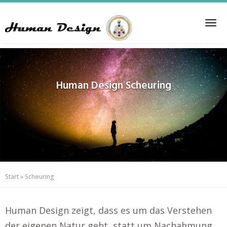
Skip
to
Tog
main
nav
content
Human Design
Scheuring
Start
»
Scheuring
Human Design zeigt, dass es um das Verstehen
der eigenen Natur geht, statt um Nachahmung..