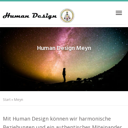
Skip
to
Tog
main
nav
content
Human Design
Meyn
Start
»
Meyn
Mit Human Design können wir harmonische
Beziehungen und ein authentisches Miteinander