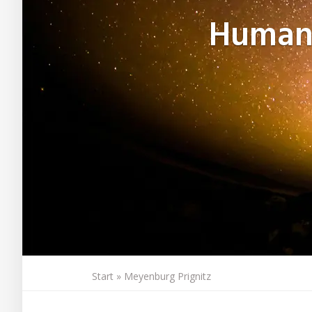
Human
Start
»
Meyenburg Prignitz