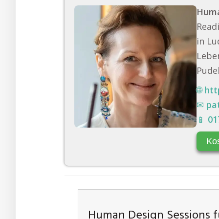
Huma
Readi
in Lu
Leben
Pudel
🌐
htt
✉
pa
📱
01
Ko
Human Design Sessions fü