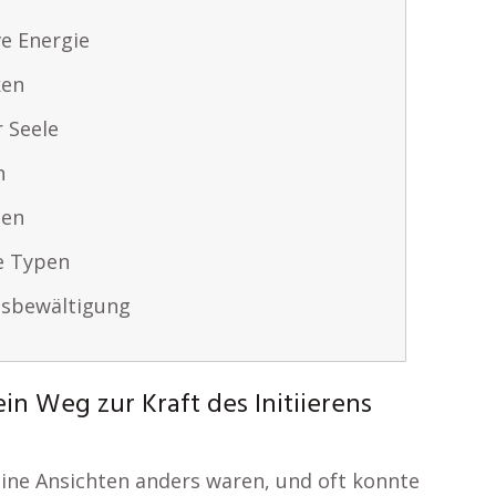
ve Energie
ken
r Seele
n
ien
le Typen
ssbewältigung
n Weg zur Kraft des Initiierens
ine Ansichten anders waren, und oft konnte