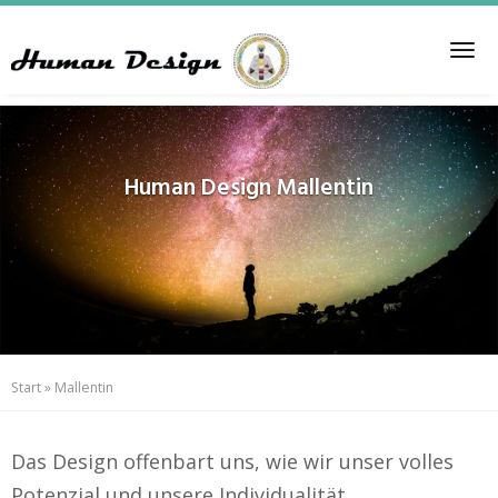
Skip
to
Tog
main
nav
content
Human Design
Mallentin
Start
»
Mallentin
Das Design offenbart uns, wie wir unser volles
Potenzial und unsere Individualität