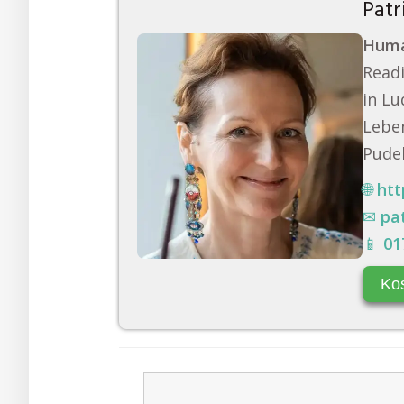
Patr
Huma
Readi
in Lu
Leben
Pudel
🌐
htt
✉
pa
📱
01
Ko