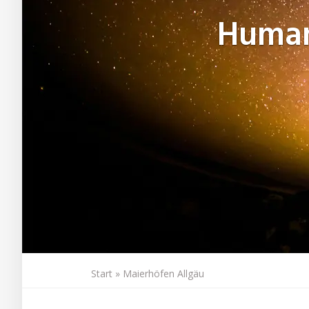
Huma
Start
»
Maierhöfen Allgäu