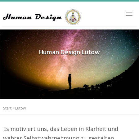
Skip
to
Tog
main
nav
content
Human Design
Lütow
Start
»
Lütow
Es motiviert uns, das Leben in Klarheit und
wahrer Selbstwahrnehmung zu gestalten..