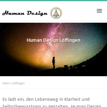
Skip
to
Tog
main
nav
content
Human Design
Löffingen
Start
»
Löffingen
Es lädt ein, den Lebensweg in Klarheit und
Selbstbewusstsein zu gestalten.. Human Design