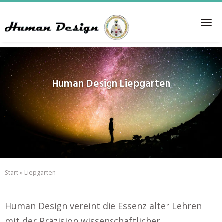
Skip
to
Tog
main
nav
content
Human Design
Liepgarten
Start
»
Liepgarten
Human Design vereint die Essenz alter Lehren
mit der Präzision wissenschaftlicher