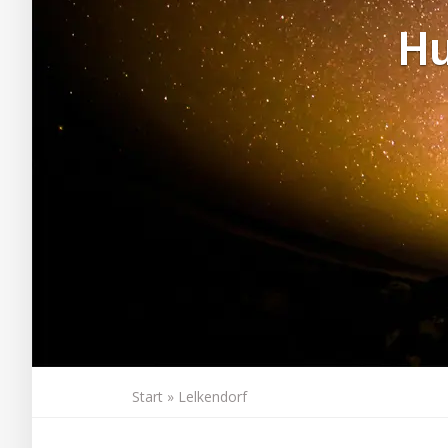
H
Start
»
Lelkendorf