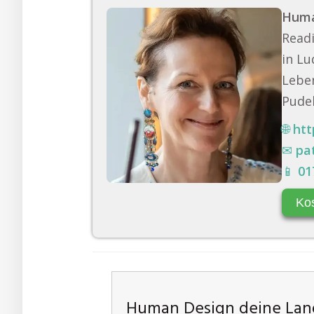
Huma
Readi
in Lu
Leben
Pudel
🌐
htt
✉
pa
📱
01
Ko
Human Design deine Land