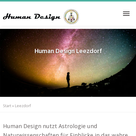
Skip
to
Tog
main
nav
content
Human Design
Leezdorf
Start
»
Leezdorf
Human Design nutzt Astrologie und
Naturwissenschaften für Einblicke in das wahre