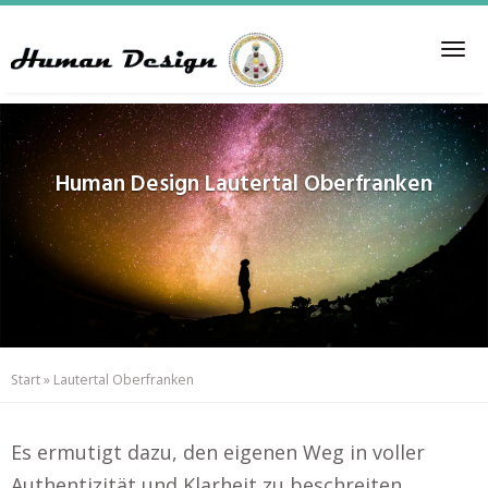
Skip
to
Tog
main
nav
content
Human Design
Lautertal Oberfranken
Start
»
Lautertal Oberfranken
Es ermutigt dazu, den eigenen Weg in voller
Authentizität und Klarheit zu beschreiten..