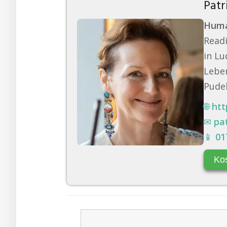
Patr
Huma
Readi
in Lu
Leben
Pudel
🌐
htt
✉
pa
📱
01
Ko