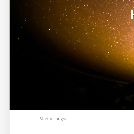
Start
»
Laugna