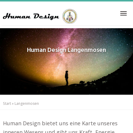
Skip
to
Tog
main
nav
content
Human Design
Langenmosen
Start
»
Langenmosen
Human Design bietet uns eine Karte unseres
inneren Wesens und gibt uns Kraft, Energie