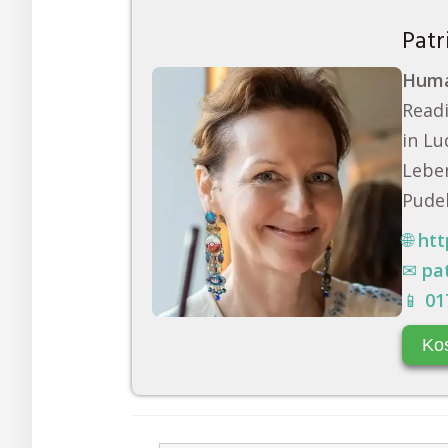
Patr
Huma
Readi
in Lu
Leben
Pudel
🌐
htt
✉
pa
📱
01
Ko