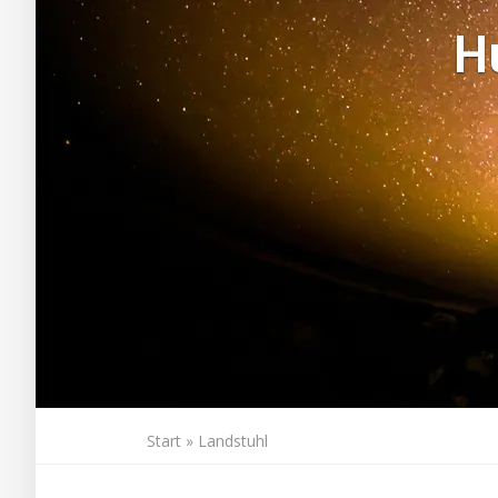
H
Start
»
Landstuhl