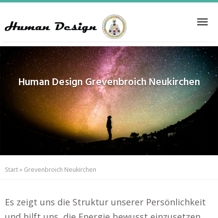
Skip
to
Tog
main
nav
content
Human Design
Grevenbroich Neukirchen
Start
»
Grevenbroich Neukirchen
Es zeigt uns die Struktur unserer Persönlichkeit
und hilft uns, die Energie bewusst einzusetzen..