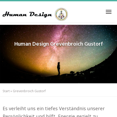
Skip
to
Tog
main
nav
content
Human Design
Grevenbroich Gustorf
Start
»
Grevenbroich Gustorf
Es verleiht uns ein tiefes Verständnis unserer
Persönlichkeit und hilft, Energie gezielt zu