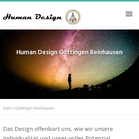
Skip
to
Tog
main
nav
content
Human Design
Göttingen Reinhausen
Start
»
Göttingen Reinhausen
Das Design offenbart uns, wie wir unsere
Individualität und unser volles Potenzial