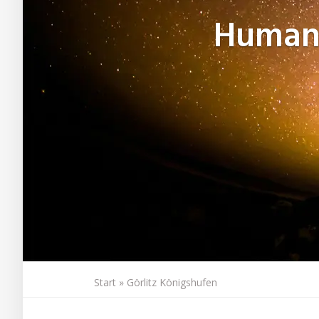
Human
Start
»
Görlitz Königshufen