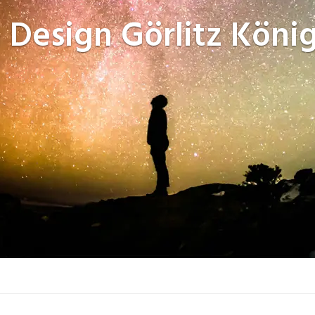
 Design
Görlitz Köni