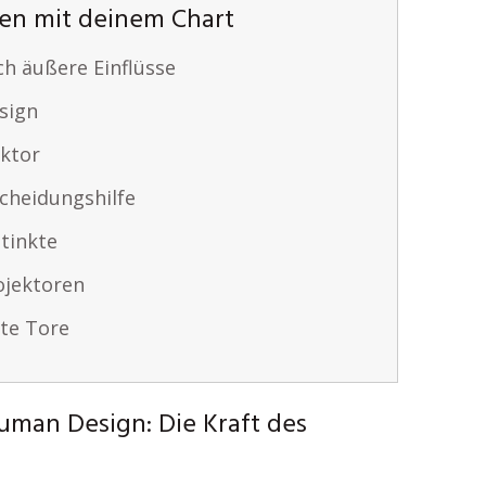
en mit deinem Chart
ch äußere Einflüsse
sign
ektor
scheidungshilfe
tinkte
ojektoren
te Tore
uman Design: Die Kraft des