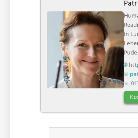
Patr
Huma
Readi
in Lu
Leben
Pudel
🌐
htt
✉
pa
📱
01
Ko