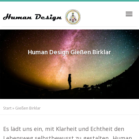
Skip
to
Tog
main
nav
content
Human Design
Gießen Birklar
Start
»
Gießen Birklar
Es lädt uns ein, mit Klarheit und Echtheit den
Lebensweg selbstbewusst zu gestalten.. Human