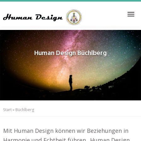
Skip
to
Tog
main
nav
content
Human Design
Büchlberg
Start
»
Büchlberg
Mit Human Design können wir Beziehungen in
Harmonie und Echtheit führen.. Human Design