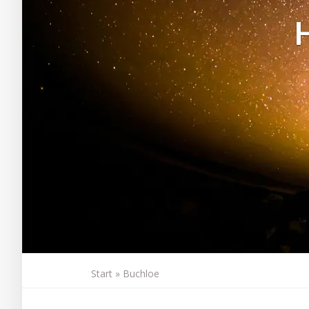
Start
»
Buchloe