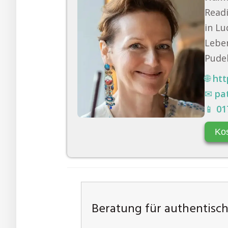
Readi
in Lu
Leben
Pudel
🌐
htt
✉
pa
📱
01
Ko
Beratung für authentisc